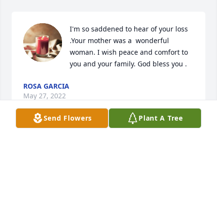
I'm so saddened to hear of your loss 
.Your mother was a  wonderful 
woman. I wish peace and comfort to 
you and your family. God bless you .
ROSA GARCIA
May 27, 2022
Send Flowers
Plant A Tree
I am so sorry to hear about the loss of 
your mom. My thoughts and prayers 
are with you and your family.
TERRILYN HOLMES
May 25, 2022